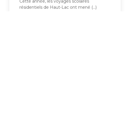
Cette année, les voyages scolaires
résidentiels de Haut-Lac ont mené (...)
LIRE LA SUITE +