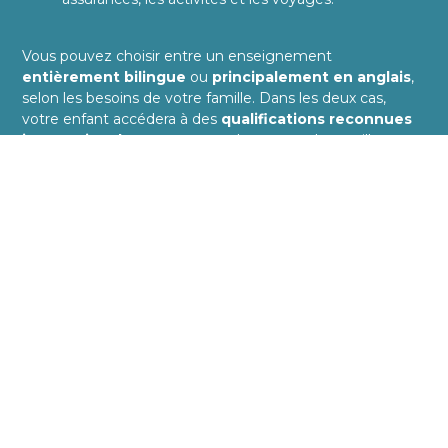
Vous pouvez choisir entre un enseignement
entièrement bilingue
ou
principalement en anglais
,
selon les besoins de votre famille. Dans les deux cas,
votre enfant accédera à des
qualifications reconnues
internationalement
, ouvrant les portes des meilleures
universités en Suisse et dans le monde.
Frais de scolarité et tarifs