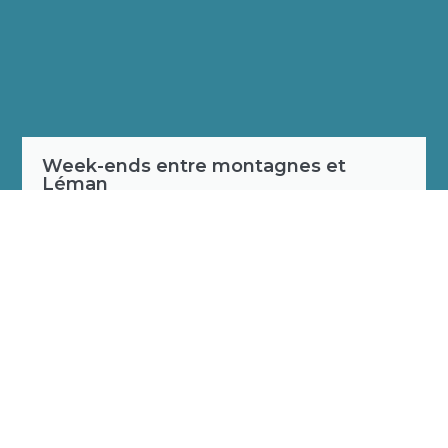
Week-ends entre montagnes et
Léman
Situé entre lac et montagnes, Haut-Lac offre à ses
élèves pensionnaires la possibilité de profiter
pleinement de leur environnement exceptionnel à
travers le ski, le paddle, la randonnée et d’autres
activités saisonnières.