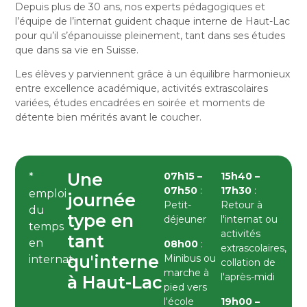
Depuis plus de 30 ans, nos experts pédagogiques et
l’équipe de l’internat guident chaque interne de Haut-Lac
pour qu’il s’épanouisse pleinement, tant dans ses études
que dans sa vie en Suisse.
Les élèves y parviennent grâce à un équilibre harmonieux
entre excellence académique, activités extrascolaires
variées, études encadrées en soirée et moments de
détente bien mérités avant le coucher.
Une
07h15 –
15h40 –
*
07h50
:
17h30
:
emploi
journée
Petit-
Retour à
du
type en
déjeuner
l'internat ou
temps
activités
tant
en
08h00
:
extrascolaires,
qu'interne
Minibus ou
internat
collation de
marche à
l'après-midi
à Haut-Lac
pied vers
l'école
19h00 –