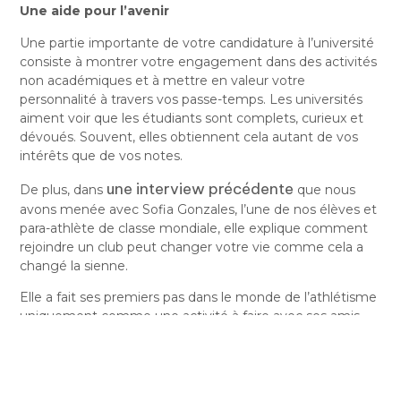
Une aide pour l’avenir
Une partie importante de votre candidature à l’université
consiste à montrer votre engagement dans des activités
non académiques et à mettre en valeur votre
personnalité à travers vos passe-temps. Les universités
aiment voir que les étudiants sont complets, curieux et
dévoués. Souvent, elles obtiennent cela autant de vos
intérêts que de vos notes.
une interview précédente
De plus, dans
que nous
avons menée avec Sofia Gonzales, l’une de nos élèves et
para-athlète de classe mondiale, elle explique comment
rejoindre un club peut changer votre vie comme cela a
changé la sienne.
Elle a fait ses premiers pas dans le monde de l’athlétisme
uniquement comme une activité à faire avec ses amis.
Maintenant, elle figure parmi les espoirs pressentis pour
représenter la Suisse aux Jeux Paralympiques et a
également participé aux Championnats du Monde
d’Athlétisme – tout cela à partir d’un désir initial d’être