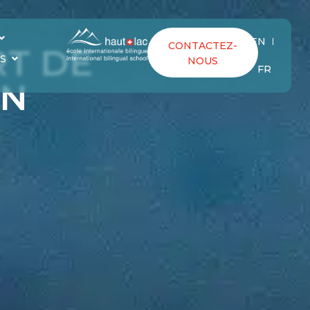
EN
CONTACTEZ-
T DE
S
NOUS
FR
UN