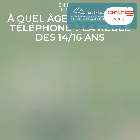
EN
FR
CONTACTEZ-
À QUEL ÂGE DONNER UN
NOUS
TÉLÉPHONE ? LA RÈGLE
Contactez
Portai
DES 14/16 ANS