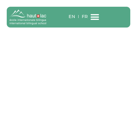
DATES ET PRIX
EN
FR
Camps d’été
Camps d’hiver
Camps de printemps
Portail des parents
Contactez-nous